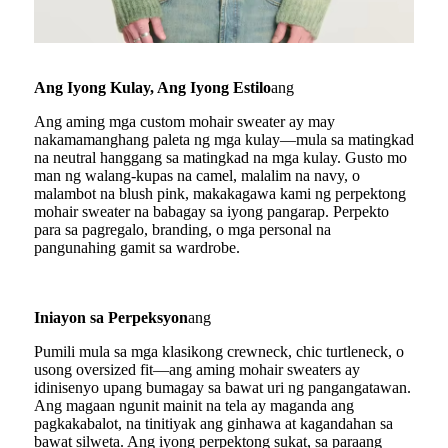
Ang Iyong Kulay, Ang Iyong Estilo
ang
Ang aming mga custom mohair sweater ay may
nakamamanghang paleta ng mga kulay—mula sa matingkad
na neutral hanggang sa matingkad na mga kulay. Gusto mo
man ng walang-kupas na camel, malalim na navy, o
malambot na blush pink, makakagawa kami ng perpektong
mohair sweater na babagay sa iyong pangarap. Perpekto
para sa pagregalo, branding, o mga personal na
pangunahing gamit sa wardrobe.
Iniayon sa Perpeksyon
ang
Pumili mula sa mga klasikong crewneck, chic turtleneck, o
usong oversized fit—ang aming mohair sweaters ay
idinisenyo upang bumagay sa bawat uri ng pangangatawan.
Ang magaan ngunit mainit na tela ay maganda ang
pagkakabalot, na tinitiyak ang ginhawa at kagandahan sa
bawat silweta. Ang iyong perpektong sukat, sa paraang