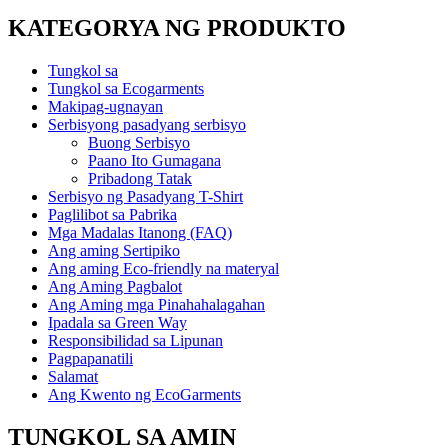
KATEGORYA NG PRODUKTO
Tungkol sa
Tungkol sa Ecogarments
Makipag-ugnayan
Serbisyong pasadyang serbisyo
Buong Serbisyo
Paano Ito Gumagana
Pribadong Tatak
Serbisyo ng Pasadyang T-Shirt
Paglilibot sa Pabrika
Mga Madalas Itanong (FAQ)
Ang aming Sertipiko
Ang aming Eco-friendly na materyal
Ang Aming Pagbalot
Ang Aming mga Pinahahalagahan
Ipadala sa Green Way
Responsibilidad sa Lipunan
Pagpapanatili
Salamat
Ang Kwento ng EcoGarments
TUNGKOL SA AMIN