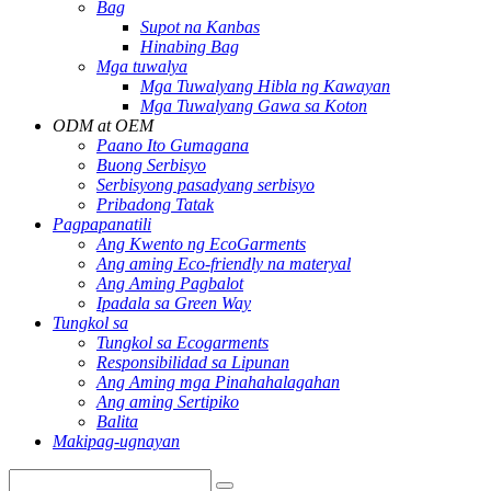
Bag
Supot na Kanbas
Hinabing Bag
Mga tuwalya
Mga Tuwalyang Hibla ng Kawayan
Mga Tuwalyang Gawa sa Koton
ODM at OEM
Paano Ito Gumagana
Buong Serbisyo
Serbisyong pasadyang serbisyo
Pribadong Tatak
Pagpapanatili
Ang Kwento ng EcoGarments
Ang aming Eco-friendly na materyal
Ang Aming Pagbalot
Ipadala sa Green Way
Tungkol sa
Tungkol sa Ecogarments
Responsibilidad sa Lipunan
Ang Aming mga Pinahahalagahan
Ang aming Sertipiko
Balita
Makipag-ugnayan