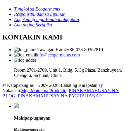
Tungkol sa Ecogarments
Responsibilidad sa Lipunan
Ang Aming mga Pinahahalagahan
Ang aming Sertipiko
KONTAKIN KAMI
Tawagan Kami:+86-028-89362819
info@ecogarments.com
Room 2701-2709, Unit 1, Bldg. 5, 3g Plaza, Banzhuyuan,
Chengdu, Sichuan, China
© Karapatang-ari - 2009-2026: Lahat ng Karapatan ay
Nakalaan.
Mga Mainit na Produkto
,
PINAKAMAHUSAY NA
BLOG
,
PINAKAMAHUSAY NA PAGHAHANAP
Makipag-ugnayan
Makipag-ugnayan