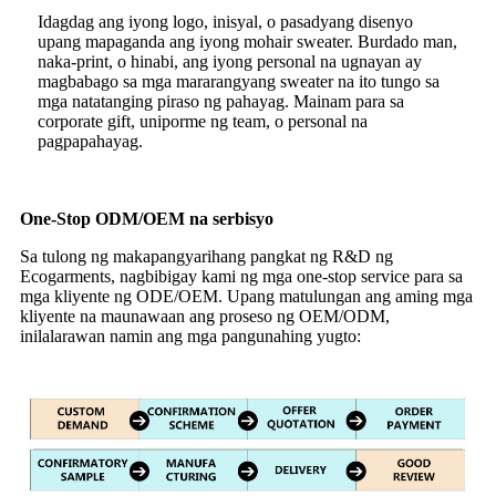
Idagdag ang iyong logo, inisyal, o pasadyang disenyo
upang mapaganda ang iyong mohair sweater. Burdado man,
naka-print, o hinabi, ang iyong personal na ugnayan ay
magbabago sa mga mararangyang sweater na ito tungo sa
mga natatanging piraso ng pahayag. Mainam para sa
corporate gift, uniporme ng team, o personal na
pagpapahayag.
One-Stop ODM/OEM na serbisyo
Sa tulong ng makapangyarihang pangkat ng R&D ng
Ecogarments, nagbibigay kami ng mga one-stop service para sa
mga kliyente ng ODE/OEM. Upang matulungan ang aming mga
kliyente na maunawaan ang proseso ng OEM/ODM,
inilalarawan namin ang mga pangunahing yugto: