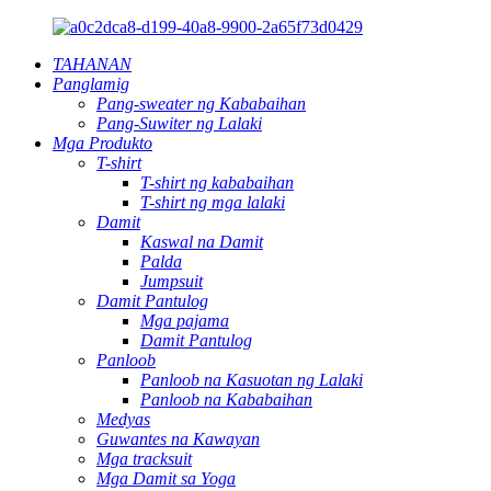
TAHANAN
Panglamig
Pang-sweater ng Kababaihan
Pang-Suwiter ng Lalaki
Mga Produkto
T-shirt
T-shirt ng kababaihan
T-shirt ng mga lalaki
Damit
Kaswal na Damit
Palda
Jumpsuit
Damit Pantulog
Mga pajama
Damit Pantulog
Panloob
Panloob na Kasuotan ng Lalaki
Panloob na Kababaihan
Medyas
Guwantes na Kawayan
Mga tracksuit
Mga Damit sa Yoga