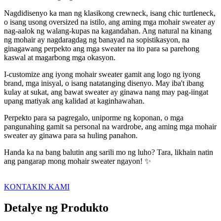
Nagdidisenyo ka man ng klasikong crewneck, isang chic turtleneck,
o isang usong oversized na istilo, ang aming mga mohair sweater ay
nag-aalok ng walang-kupas na kagandahan. Ang natural na kinang
ng mohair ay nagdaragdag ng banayad na sopistikasyon, na
ginagawang perpekto ang mga sweater na ito para sa parehong
kaswal at magarbong mga okasyon.
I-customize ang iyong mohair sweater gamit ang logo ng iyong
brand, mga inisyal, o isang natatanging disenyo. May iba't ibang
kulay at sukat, ang bawat sweater ay ginawa nang may pag-iingat
upang matiyak ang kalidad at kaginhawahan.
Perpekto para sa pagregalo, uniporme ng koponan, o mga
pangunahing gamit sa personal na wardrobe, ang aming mga mohair
sweater ay ginawa para sa huling panahon.
Handa ka na bang balutin ang sarili mo ng luho? Tara, likhain natin
ang pangarap mong mohair sweater ngayon! ✨
KONTAKIN KAMI
Detalye ng Produkto