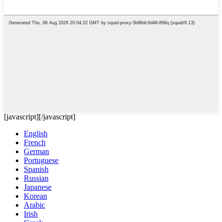
[javascript]
[/javascript]
English
French
German
Portuguese
Spanish
Russian
Japanese
Korean
Arabic
Irish