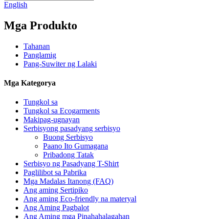
English
Mga Produkto
Tahanan
Panglamig
Pang-Suwiter ng Lalaki
Mga Kategorya
Tungkol sa
Tungkol sa Ecogarments
Makipag-ugnayan
Serbisyong pasadyang serbisyo
Buong Serbisyo
Paano Ito Gumagana
Pribadong Tatak
Serbisyo ng Pasadyang T-Shirt
Paglilibot sa Pabrika
Mga Madalas Itanong (FAQ)
Ang aming Sertipiko
Ang aming Eco-friendly na materyal
Ang Aming Pagbalot
Ang Aming mga Pinahahalagahan