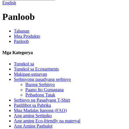
English
Panloob
Tahanan
Mga Produkto
Panloob
Mga Kategorya
Tungkol sa
Tungkol sa Ecogarments
Makipag-ugnayan
Serbisyong pasadyang serbisyo
Buong Serbisyo
Paano Ito Gumagana
Pribadong Tatak
Serbisyo ng Pasadyang T-Shirt
Paglilibot sa Pabrika
Mga Madalas Itanong (FAQ)
Ang aming Sertipiko
Ang aming Eco-friendly na materyal
Ang Aming Pagbalot