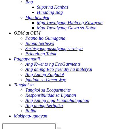
Bag
Supot na Kanbas
Hinabing Bag
Mga tuwalya
Mga Tuwalyang Hibla ng Kawayan
Mga Tuwalyang Gawa sa Koton
ODM at OEM
Paano Ito Gumagana
Buong Serbisyo
Serbisyong pasadyang serbisyo
Pribadong Tatak
Pagpapanatili
Ang Kwento ng EcoGarments
Ang aming Eco-friendly na materyal
Ang Aming Pagbalot
Ipadala sa Green Way
Tungkol sa
Tungkol sa Ecogarments
Responsibilidad sa Lipunan
Ang Aming mga Pinahahalagahan
Ang aming Sertipiko
Balita
Makipag-ugnayan