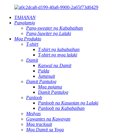
TAHANAN
Panglamig
Pang-sweater ng Kababaihan
Pang-Suwiter ng Lalaki
Mga Produkto
T-shirt
T-shirt ng kababaihan
T-shirt ng mga lalaki
Damit
Kaswal na Damit
Palda
Jumpsuit
Damit Pantulog
Mga pajama
Damit Pantulog
Panloob
Panloob na Kasuotan ng Lalaki
Panloob na Kababaihan
Medyas
Guwantes na Kawayan
Mga tracksuit
Mga Damit sa Yoga