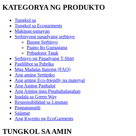
KATEGORYA NG PRODUKTO
Tungkol sa
Tungkol sa Ecogarments
Makipag-ugnayan
Serbisyong pasadyang serbisyo
Buong Serbisyo
Paano Ito Gumagana
Pribadong Tatak
Serbisyo ng Pasadyang T-Shirt
Paglilibot sa Pabrika
Mga Madalas Itanong (FAQ)
Ang aming Sertipiko
Ang aming Eco-friendly na materyal
Ang Aming Pagbalot
Ang Aming mga Pinahahalagahan
Ipadala sa Green Way
Responsibilidad sa Lipunan
Pagpapanatili
Salamat
Ang Kwento ng EcoGarments
TUNGKOL SA AMIN