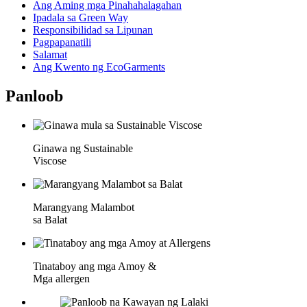
Ang Aming mga Pinahahalagahan
Ipadala sa Green Way
Responsibilidad sa Lipunan
Pagpapanatili
Salamat
Ang Kwento ng EcoGarments
Panloob
Ginawa ng Sustainable
Viscose
Marangyang Malambot
sa Balat
Tinataboy ang mga Amoy &
Mga allergen