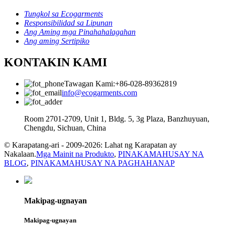
Tungkol sa Ecogarments
Responsibilidad sa Lipunan
Ang Aming mga Pinahahalagahan
Ang aming Sertipiko
KONTAKIN KAMI
Tawagan Kami:+86-028-89362819
info@ecogarments.com
Room 2701-2709, Unit 1, Bldg. 5, 3g Plaza, Banzhuyuan,
Chengdu, Sichuan, China
© Karapatang-ari - 2009-2026: Lahat ng Karapatan ay
Nakalaan.
Mga Mainit na Produkto
,
PINAKAMAHUSAY NA
BLOG
,
PINAKAMAHUSAY NA PAGHAHANAP
Makipag-ugnayan
Makipag-ugnayan