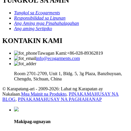
TUNGKOL SA AMIN
Tungkol sa Ecogarments
Responsibilidad sa Lipunan
Ang Aming mga Pinahahalagahan
Ang aming Sertipiko
KONTAKIN KAMI
Tawagan Kami:+86-028-89362819
info@ecogarments.com
Room 2701-2709, Unit 1, Bldg. 5, 3g Plaza, Banzhuyuan,
Chengdu, Sichuan, China
© Karapatang-ari - 2009-2026: Lahat ng Karapatan ay
Nakalaan.
Mga Mainit na Produkto
,
PINAKAMAHUSAY NA
BLOG
,
PINAKAMAHUSAY NA PAGHAHANAP
Makipag-ugnayan