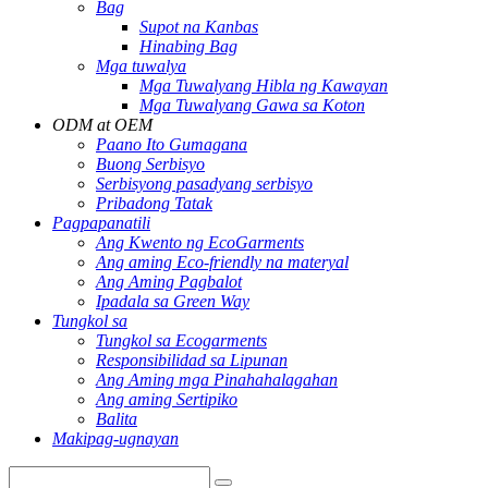
Bag
Supot na Kanbas
Hinabing Bag
Mga tuwalya
Mga Tuwalyang Hibla ng Kawayan
Mga Tuwalyang Gawa sa Koton
ODM at OEM
Paano Ito Gumagana
Buong Serbisyo
Serbisyong pasadyang serbisyo
Pribadong Tatak
Pagpapanatili
Ang Kwento ng EcoGarments
Ang aming Eco-friendly na materyal
Ang Aming Pagbalot
Ipadala sa Green Way
Tungkol sa
Tungkol sa Ecogarments
Responsibilidad sa Lipunan
Ang Aming mga Pinahahalagahan
Ang aming Sertipiko
Balita
Makipag-ugnayan