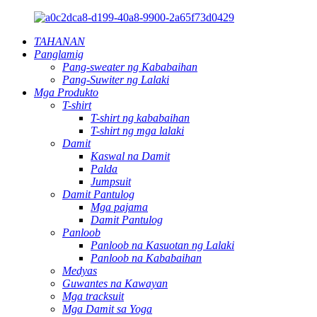
TAHANAN
Panglamig
Pang-sweater ng Kababaihan
Pang-Suwiter ng Lalaki
Mga Produkto
T-shirt
T-shirt ng kababaihan
T-shirt ng mga lalaki
Damit
Kaswal na Damit
Palda
Jumpsuit
Damit Pantulog
Mga pajama
Damit Pantulog
Panloob
Panloob na Kasuotan ng Lalaki
Panloob na Kababaihan
Medyas
Guwantes na Kawayan
Mga tracksuit
Mga Damit sa Yoga