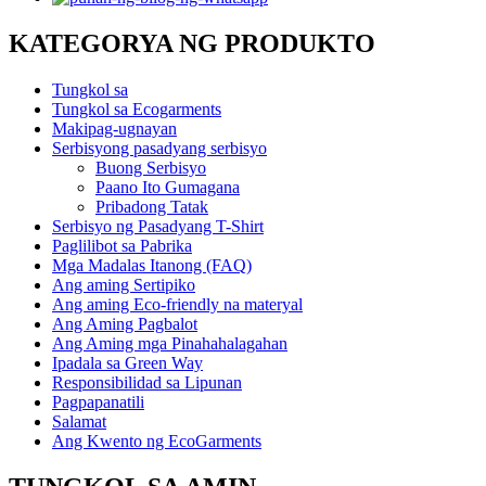
KATEGORYA NG PRODUKTO
Tungkol sa
Tungkol sa Ecogarments
Makipag-ugnayan
Serbisyong pasadyang serbisyo
Buong Serbisyo
Paano Ito Gumagana
Pribadong Tatak
Serbisyo ng Pasadyang T-Shirt
Paglilibot sa Pabrika
Mga Madalas Itanong (FAQ)
Ang aming Sertipiko
Ang aming Eco-friendly na materyal
Ang Aming Pagbalot
Ang Aming mga Pinahahalagahan
Ipadala sa Green Way
Responsibilidad sa Lipunan
Pagpapanatili
Salamat
Ang Kwento ng EcoGarments